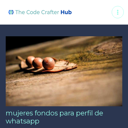
Skip
Post
MAI
to
navigation
ME
content
mujeres fondos para perfil de
whatsapp